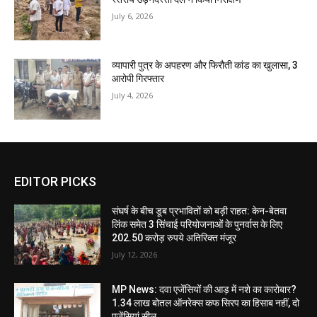
July 6, 2026
व्यापारी पुत्र के अपहरण और फिरौती कांड का खुलासा, 3
आरोपी गिरफ्तार
July 4, 2026
EDITOR PICKS
संघर्ष के बीच डूब प्रभावितों को बड़ी राहत: केन-बेतवा
लिंक समेत 3 सिंचाई परियोजनाओं के पुनर्वास के लिए
202.50 करोड़ रुपये अतिरिक्त मंजूर
July 12, 2026
MP News: दवा एजेंसियों की आड़ में नशे का कारोबार?
1.34 लाख बोतल ऑनरेक्स कफ सिरप का हिसाब नहीं, दो
एजेंसियां सील