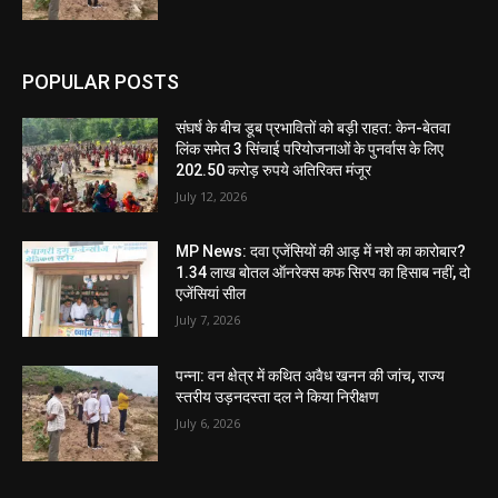
POPULAR POSTS
संघर्ष के बीच डूब प्रभावितों को बड़ी राहत: केन-बेतवा
लिंक समेत 3 सिंचाई परियोजनाओं के पुनर्वास के लिए
202.50 करोड़ रुपये अतिरिक्त मंजूर
July 12, 2026
MP News: दवा एजेंसियों की आड़ में नशे का कारोबार?
1.34 लाख बोतल ऑनरेक्स कफ सिरप का हिसाब नहीं, दो
एजेंसियां सील
July 7, 2026
पन्ना: वन क्षेत्र में कथित अवैध खनन की जांच, राज्य
स्तरीय उड़नदस्ता दल ने किया निरीक्षण
July 6, 2026