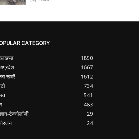
OPULAR CATEGORY
ंदेलखण्ड
1850
्यप्रदेश
1667
जा ख़बरें
1612
ोटो
734
ारत
541
श
483
ज्ञान-टेक्नॉलॉजी
29
नोरंजन
24