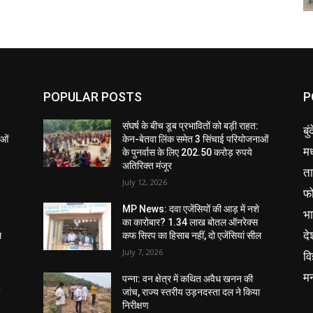
POPULAR POSTS
P
संघर्ष के बीच डूब प्रभावितों को बड़ी राहत:
बु
ाओं
केन-बेतवा लिंक समेत 3 सिंचाई परियोजनाओं
मध
के पुनर्वास के लिए 202.50 करोड़ रुपये
अतिरिक्त मंजूर
ता
July 12, 2026
फ
MP News: दवा एजेंसियों की आड़ में नशे
भ
का कारोबार? 1.34 लाख बोतल ऑनरेक्स
दे
ल
कफ सिरप का हिसाब नहीं, दो एजेंसियां सील
July 7, 2026
वि
म
पन्ना: वन क्षेत्र में कथित अवैध खनन की
ा
जांच, राज्य स्तरीय उड़नदस्ता दल ने किया
निरीक्षण