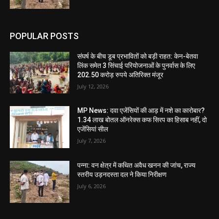
POPULAR POSTS
संघर्ष के बीच डूब प्रभावितों को बड़ी राहत: केन-बेतवा
लिंक समेत 3 सिंचाई परियोजनाओं के पुनर्वास के लिए
202.50 करोड़ रुपये अतिरिक्त मंजूर
July 12, 2026
MP News: दवा एजेंसियों की आड़ में नशे का कारोबार?
1.34 लाख बोतल ऑनरेक्स कफ सिरप का हिसाब नहीं, दो
एजेंसियां सील
July 7, 2026
पन्ना: वन क्षेत्र में कथित अवैध खनन की जांच, राज्य
स्तरीय उड़नदस्ता दल ने किया निरीक्षण
July 6, 2026