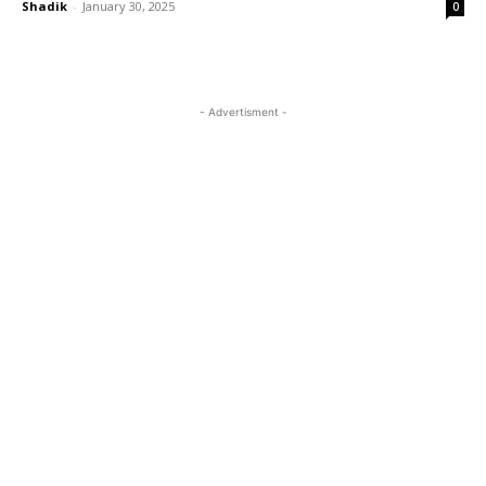
Shadik
-
January 30, 2025
0
- Advertisment -