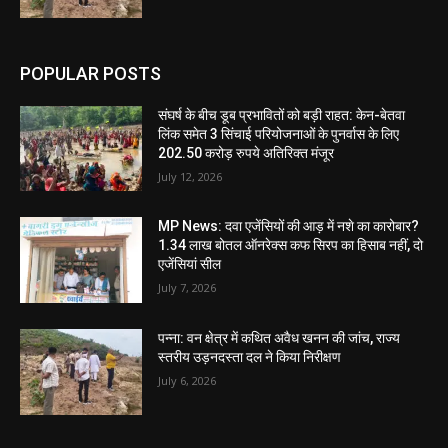
POPULAR POSTS
संघर्ष के बीच डूब प्रभावितों को बड़ी राहत: केन-बेतवा
लिंक समेत 3 सिंचाई परियोजनाओं के पुनर्वास के लिए
202.50 करोड़ रुपये अतिरिक्त मंजूर
July 12, 2026
MP News: दवा एजेंसियों की आड़ में नशे का कारोबार?
1.34 लाख बोतल ऑनरेक्स कफ सिरप का हिसाब नहीं, दो
एजेंसियां सील
July 7, 2026
पन्ना: वन क्षेत्र में कथित अवैध खनन की जांच, राज्य
स्तरीय उड़नदस्ता दल ने किया निरीक्षण
July 6, 2026