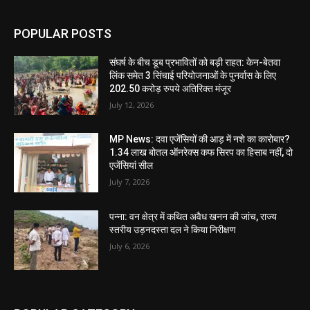
POPULAR POSTS
संघर्ष के बीच डूब प्रभावितों को बड़ी राहत: केन-बेतवा
लिंक समेत 3 सिंचाई परियोजनाओं के पुनर्वास के लिए
202.50 करोड़ रुपये अतिरिक्त मंजूर
July 12, 2026
MP News: दवा एजेंसियों की आड़ में नशे का कारोबार?
1.34 लाख बोतल ऑनरेक्स कफ सिरप का हिसाब नहीं, दो
एजेंसियां सील
July 7, 2026
पन्ना: वन क्षेत्र में कथित अवैध खनन की जांच, राज्य
स्तरीय उड़नदस्ता दल ने किया निरीक्षण
July 6, 2026