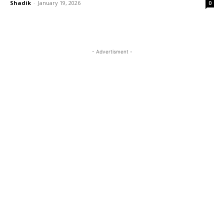
Shadik
-
January 19, 2026
0
- Advertisment -