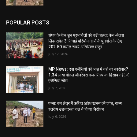
POPULAR POSTS
संघर्ष के बीच डूब प्रभावितों को बड़ी राहत: केन-बेतवा
लिंक समेत 3 सिंचाई परियोजनाओं के पुनर्वास के लिए
202.50 करोड़ रुपये अतिरिक्त मंजूर
July 12, 2026
MP News: दवा एजेंसियों की आड़ में नशे का कारोबार?
1.34 लाख बोतल ऑनरेक्स कफ सिरप का हिसाब नहीं, दो
एजेंसियां सील
July 7, 2026
पन्ना: वन क्षेत्र में कथित अवैध खनन की जांच, राज्य
स्तरीय उड़नदस्ता दल ने किया निरीक्षण
July 6, 2026