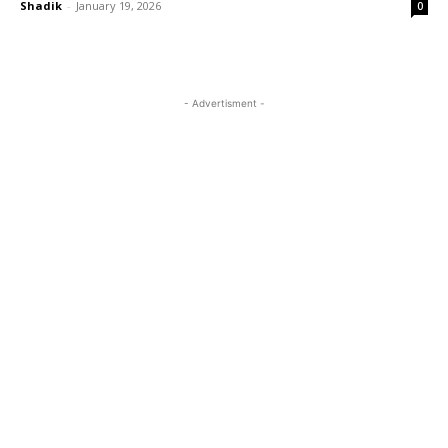
Shadik
-
January 19, 2026
0
- Advertisment -