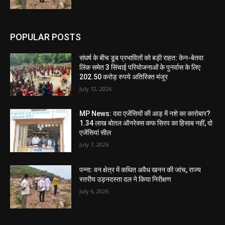
POPULAR POSTS
संघर्ष के बीच डूब प्रभावितों को बड़ी राहत: केन-बेतवा
लिंक समेत 3 सिंचाई परियोजनाओं के पुनर्वास के लिए
202.50 करोड़ रुपये अतिरिक्त मंजूर
July 12, 2026
MP News: दवा एजेंसियों की आड़ में नशे का कारोबार?
1.34 लाख बोतल ऑनरेक्स कफ सिरप का हिसाब नहीं, दो
एजेंसियां सील
July 7, 2026
पन्ना: वन क्षेत्र में कथित अवैध खनन की जांच, राज्य
स्तरीय उड़नदस्ता दल ने किया निरीक्षण
July 6, 2026