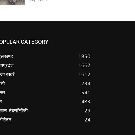
OPULAR CATEGORY
ंदेलखण्ड
1850
्यप्रदेश
1667
जा ख़बरें
1612
ोटो
734
ारत
541
श
483
ज्ञान-टेक्नॉलॉजी
29
नोरंजन
24