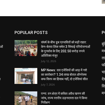
POPULAR POSTS
P
संघर्ष के बीच डूब प्रभावितों को बड़ी राहत:
बु
ाओं
केन-बेतवा लिंक समेत 3 सिंचाई परियोजनाओं
मध
के पुनर्वास के लिए 202.50 करोड़ रुपये
अतिरिक्त मंजूर
ता
July 12, 2026
फ
MP News: दवा एजेंसियों की आड़ में नशे
भ
का कारोबार? 1.34 लाख बोतल ऑनरेक्स
दे
ल
कफ सिरप का हिसाब नहीं, दो एजेंसियां सील
July 7, 2026
वि
म
पन्ना: वन क्षेत्र में कथित अवैध खनन की
ा
जांच, राज्य स्तरीय उड़नदस्ता दल ने किया
निरीक्षण