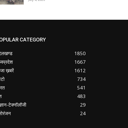
OPULAR CATEGORY
ंदेलखण्ड
1850
्यप्रदेश
1667
जा ख़बरें
1612
ोटो
734
ारत
541
श
483
ज्ञान-टेक्नॉलॉजी
29
नोरंजन
24