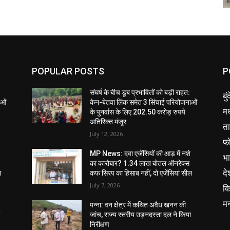
POPULAR POSTS
P
संघर्ष के बीच डूब प्रभावितों को बड़ी राहत:
बु
ाओं
केन-बेतवा लिंक समेत 3 सिंचाई परियोजनाओं
मध
के पुनर्वास के लिए 202.50 करोड़ रुपये
अतिरिक्त मंजूर
ता
July 12, 2026
फ
MP News: दवा एजेंसियों की आड़ में नशे
भ
का कारोबार? 1.34 लाख बोतल ऑनरेक्स
दे
ल
कफ सिरप का हिसाब नहीं, दो एजेंसियां सील
July 7, 2026
वि
म
पन्ना: वन क्षेत्र में कथित अवैध खनन की
ा
जांच, राज्य स्तरीय उड़नदस्ता दल ने किया
निरीक्षण