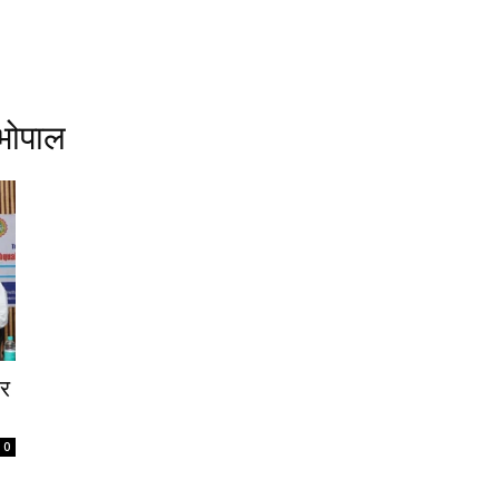
 भोपाल
और
0