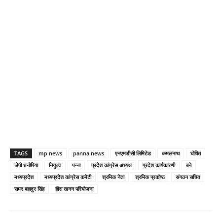
TAGS
mp news
panna news
एनएमडीसी लिमिटेड
कमलनाथ
घोषित
जेपी धनोपिया
नियुक्त
पन्ना
प्रदेश कांग्रेस अध्यक्ष
प्रदेश कार्यकारणी
बने
मध्यप्रदेश
मध्यप्रदेश कांग्रेस कमेटी
श्रमिक नेता
श्रमिक प्रकोष्ठ
संगठन सचिव
समर बहादुर सिंह
हीरा खनन परियोजना