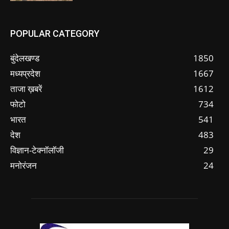
POPULAR CATEGORY
बुंदेलखण्ड
1850
मध्यप्रदेश
1667
ताजा ख़बरें
1612
फोटो
734
भारत
541
देश
483
विज्ञान-टेक्नॉलॉजी
29
मनोरंजन
24