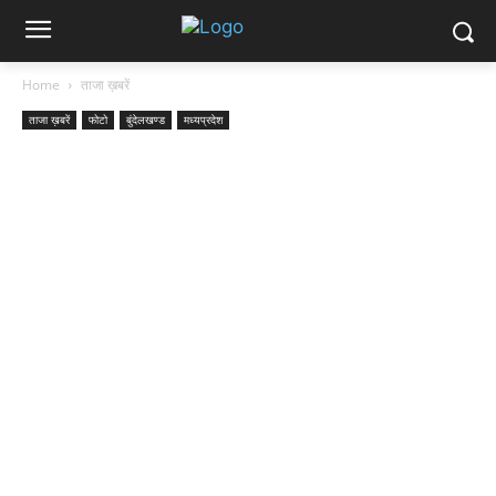
Home
ताजा ख़बरें
ताजा ख़बरें
फोटो
बुंदेलखण्ड
मध्यप्रदेश