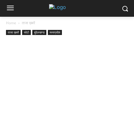
Home
ताजा ख़बरें
ताजा ख़बरें
फोटो
बुंदेलखण्ड
मध्यप्रदेश