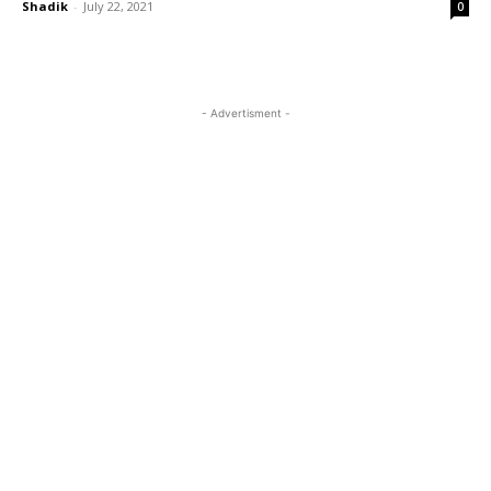
Shadik
-
July 22, 2021
0
- Advertisment -