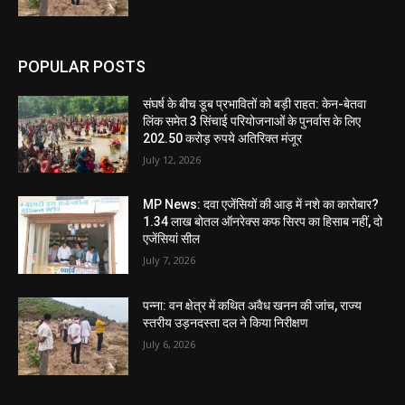
POPULAR POSTS
संघर्ष के बीच डूब प्रभावितों को बड़ी राहत: केन-बेतवा
लिंक समेत 3 सिंचाई परियोजनाओं के पुनर्वास के लिए
202.50 करोड़ रुपये अतिरिक्त मंजूर
July 12, 2026
MP News: दवा एजेंसियों की आड़ में नशे का कारोबार?
1.34 लाख बोतल ऑनरेक्स कफ सिरप का हिसाब नहीं, दो
एजेंसियां सील
July 7, 2026
पन्ना: वन क्षेत्र में कथित अवैध खनन की जांच, राज्य
स्तरीय उड़नदस्ता दल ने किया निरीक्षण
July 6, 2026