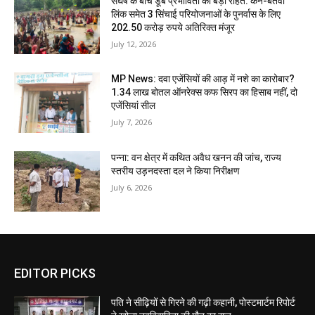
संघर्ष के बीच डूब प्रभावितों को बड़ी राहत: केन-बेतवा
लिंक समेत 3 सिंचाई परियोजनाओं के पुनर्वास के लिए
202.50 करोड़ रुपये अतिरिक्त मंजूर
July 12, 2026
MP News: दवा एजेंसियों की आड़ में नशे का कारोबार?
1.34 लाख बोतल ऑनरेक्स कफ सिरप का हिसाब नहीं, दो
एजेंसियां सील
July 7, 2026
पन्ना: वन क्षेत्र में कथित अवैध खनन की जांच, राज्य
स्तरीय उड़नदस्ता दल ने किया निरीक्षण
July 6, 2026
EDITOR PICKS
पति ने सीढ़ियों से गिरने की गढ़ी कहानी, पोस्टमार्टम रिपोर्ट