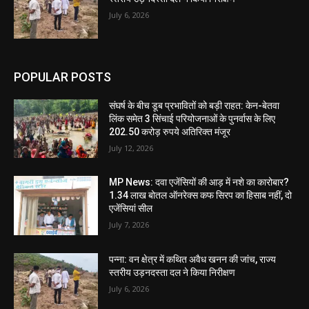
July 6, 2026
POPULAR POSTS
संघर्ष के बीच डूब प्रभावितों को बड़ी राहत: केन-बेतवा
लिंक समेत 3 सिंचाई परियोजनाओं के पुनर्वास के लिए
202.50 करोड़ रुपये अतिरिक्त मंजूर
July 12, 2026
MP News: दवा एजेंसियों की आड़ में नशे का कारोबार?
1.34 लाख बोतल ऑनरेक्स कफ सिरप का हिसाब नहीं, दो
एजेंसियां सील
July 7, 2026
पन्ना: वन क्षेत्र में कथित अवैध खनन की जांच, राज्य
स्तरीय उड़नदस्ता दल ने किया निरीक्षण
July 6, 2026