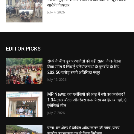
आरोपी गिरफ्तार
July 4, 2026
EDITOR PICKS
संघर्ष के बीच डूब प्रभावितों को बड़ी राहत: केन-बेतवा
लिंक समेत 3 सिंचाई परियोजनाओं के पुनर्वास के लिए
202.50 करोड़ रुपये अतिरिक्त मंजूर
July 12, 2026
MP News: दवा एजेंसियों की आड़ में नशे का कारोबार?
1.34 लाख बोतल ऑनरेक्स कफ सिरप का हिसाब नहीं, दो
एजेंसियां सील
July 7, 2026
पन्ना: वन क्षेत्र में कथित अवैध खनन की जांच, राज्य
स्तरीय उड़नदस्ता दल ने किया निरीक्षण