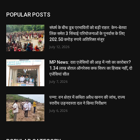
POPULAR POSTS
संघर्ष के बीच डूब प्रभावितों को बड़ी राहत: केन-बेतवा
लिंक समेत 3 सिंचाई परियोजनाओं के पुनर्वास के लिए
202.50 करोड़ रुपये अतिरिक्त मंजूर
July 12, 2026
MP News: दवा एजेंसियों की आड़ में नशे का कारोबार?
1.34 लाख बोतल ऑनरेक्स कफ सिरप का हिसाब नहीं, दो
एजेंसियां सील
July 7, 2026
पन्ना: वन क्षेत्र में कथित अवैध खनन की जांच, राज्य
स्तरीय उड़नदस्ता दल ने किया निरीक्षण
July 6, 2026