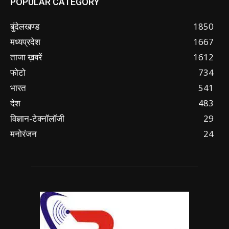
POPULAR CATEGORY
बुंदेलखण्ड
1850
मध्यप्रदेश
1667
ताजा ख़बरें
1612
फोटो
734
भारत
541
देश
483
विज्ञान-टेक्नॉलॉजी
29
मनोरंजन
24