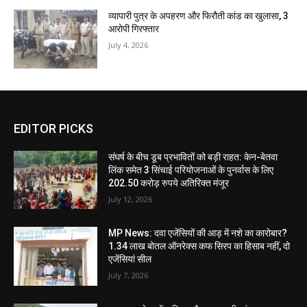
व्यापारी पुत्र के अपहरण और फिरौती कांड का खुलासा, 3
आरोपी गिरफ्तार
July 4, 2026
EDITOR PICKS
संघर्ष के बीच डूब प्रभावितों को बड़ी राहत: केन-बेतवा
लिंक समेत 3 सिंचाई परियोजनाओं के पुनर्वास के लिए
202.50 करोड़ रुपये अतिरिक्त मंजूर
July 12, 2026
MP News: दवा एजेंसियों की आड़ में नशे का कारोबार?
1.34 लाख बोतल ऑनरेक्स कफ सिरप का हिसाब नहीं, दो
एजेंसियां सील
July 7, 2026