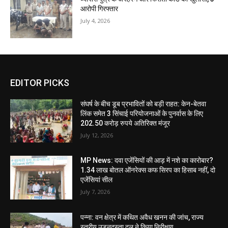
आरोपी गिरफ्तार
July 4, 2026
EDITOR PICKS
संघर्ष के बीच डूब प्रभावितों को बड़ी राहत: केन-बेतवा
लिंक समेत 3 सिंचाई परियोजनाओं के पुनर्वास के लिए
202.50 करोड़ रुपये अतिरिक्त मंजूर
July 12, 2026
MP News: दवा एजेंसियों की आड़ में नशे का कारोबार?
1.34 लाख बोतल ऑनरेक्स कफ सिरप का हिसाब नहीं, दो
एजेंसियां सील
July 7, 2026
पन्ना: वन क्षेत्र में कथित अवैध खनन की जांच, राज्य
स्तरीय उड़नदस्ता दल ने किया निरीक्षण