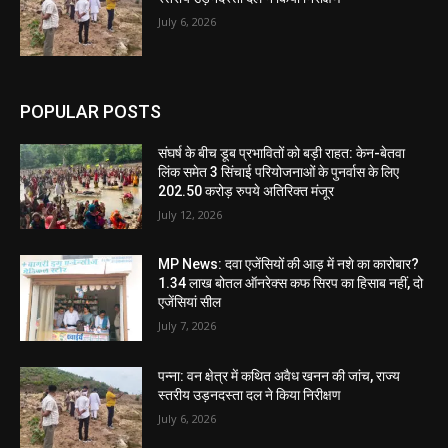
July 6, 2026
POPULAR POSTS
संघर्ष के बीच डूब प्रभावितों को बड़ी राहत: केन-बेतवा
लिंक समेत 3 सिंचाई परियोजनाओं के पुनर्वास के लिए
202.50 करोड़ रुपये अतिरिक्त मंजूर
July 12, 2026
MP News: दवा एजेंसियों की आड़ में नशे का कारोबार?
1.34 लाख बोतल ऑनरेक्स कफ सिरप का हिसाब नहीं, दो
एजेंसियां सील
July 7, 2026
पन्ना: वन क्षेत्र में कथित अवैध खनन की जांच, राज्य
स्तरीय उड़नदस्ता दल ने किया निरीक्षण
July 6, 2026