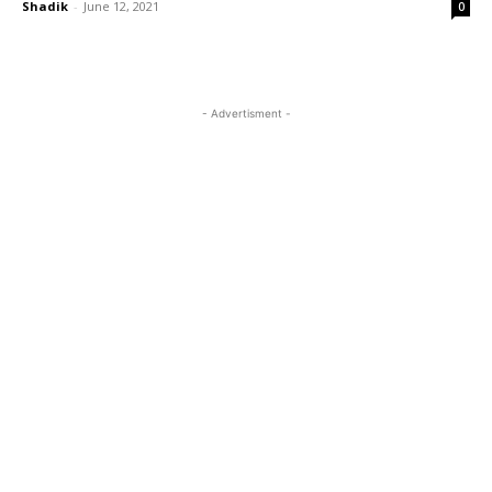
Shadik
-
June 12, 2021
0
- Advertisment -