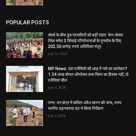
POPULAR POSTS
संघर्ष के बीच डूब प्रभावितों को बड़ी राहत: केन-बेतवा
लिंक समेत 3 सिंचाई परियोजनाओं के पुनर्वास के लिए
202.50 करोड़ रुपये अतिरिक्त मंजूर
July 12, 2026
MP News: दवा एजेंसियों की आड़ में नशे का कारोबार?
1.34 लाख बोतल ऑनरेक्स कफ सिरप का हिसाब नहीं, दो
एजेंसियां सील
July 7, 2026
पन्ना: वन क्षेत्र में कथित अवैध खनन की जांच, राज्य
स्तरीय उड़नदस्ता दल ने किया निरीक्षण
July 6, 2026