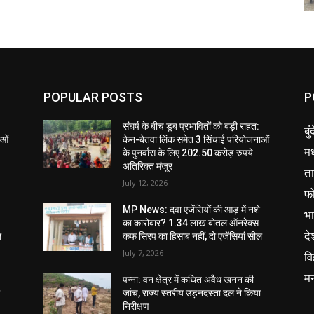
POPULAR POSTS
P
संघर्ष के बीच डूब प्रभावितों को बड़ी राहत:
बु
ाओं
केन-बेतवा लिंक समेत 3 सिंचाई परियोजनाओं
मध
के पुनर्वास के लिए 202.50 करोड़ रुपये
अतिरिक्त मंजूर
ता
July 12, 2026
फ
MP News: दवा एजेंसियों की आड़ में नशे
भ
का कारोबार? 1.34 लाख बोतल ऑनरेक्स
दे
ल
कफ सिरप का हिसाब नहीं, दो एजेंसियां सील
July 7, 2026
वि
म
पन्ना: वन क्षेत्र में कथित अवैध खनन की
ा
जांच, राज्य स्तरीय उड़नदस्ता दल ने किया
निरीक्षण