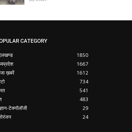
OPULAR CATEGORY
ंदेलखण्ड
1850
्यप्रदेश
1667
जा ख़बरें
1612
ोटो
734
ारत
541
श
483
ज्ञान-टेक्नॉलॉजी
29
नोरंजन
24