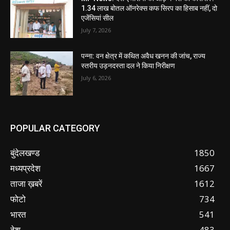
1.34 लाख बोतल ऑनरेक्स कफ सिरप का हिसाब नहीं, दो
एजेंसियां सील
July 7, 2026
पन्ना: वन क्षेत्र में कथित अवैध खनन की जांच, राज्य
स्तरीय उड़नदस्ता दल ने किया निरीक्षण
July 6, 2026
POPULAR CATEGORY
बुंदेलखण्ड
1850
मध्यप्रदेश
1667
ताजा ख़बरें
1612
फोटो
734
भारत
541
देश
483