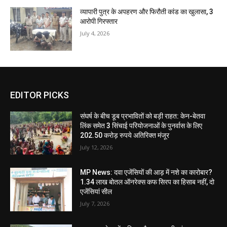
व्यापारी पुत्र के अपहरण और फिरौती कांड का खुलासा, 3
आरोपी गिरफ्तार
July 4, 2026
EDITOR PICKS
संघर्ष के बीच डूब प्रभावितों को बड़ी राहत: केन-बेतवा
लिंक समेत 3 सिंचाई परियोजनाओं के पुनर्वास के लिए
202.50 करोड़ रुपये अतिरिक्त मंजूर
July 12, 2026
MP News: दवा एजेंसियों की आड़ में नशे का कारोबार?
1.34 लाख बोतल ऑनरेक्स कफ सिरप का हिसाब नहीं, दो
एजेंसियां सील
July 7, 2026