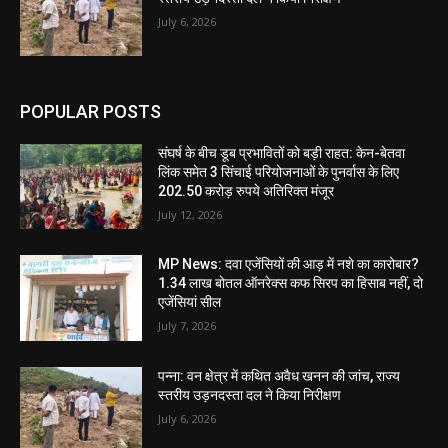
July 6, 2026
POPULAR POSTS
संघर्ष के बीच डूब प्रभावितों को बड़ी राहत: केन-बेतवा
लिंक समेत 3 सिंचाई परियोजनाओं के पुनर्वास के लिए
202.50 करोड़ रुपये अतिरिक्त मंजूर
July 12, 2026
MP News: दवा एजेंसियों की आड़ में नशे का कारोबार?
1.34 लाख बोतल ऑनरेक्स कफ सिरप का हिसाब नहीं, दो
एजेंसियां सील
July 7, 2026
पन्ना: वन क्षेत्र में कथित अवैध खनन की जांच, राज्य
स्तरीय उड़नदस्ता दल ने किया निरीक्षण
July 6, 2026