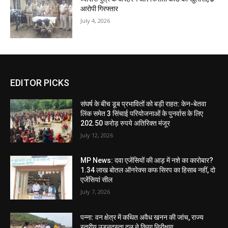
आरोपी गिरफ्तार
July 4, 2026
EDITOR PICKS
संघर्ष के बीच डूब प्रभावितों को बड़ी राहत: केन-बेतवा
लिंक समेत 3 सिंचाई परियोजनाओं के पुनर्वास के लिए
202.50 करोड़ रुपये अतिरिक्त मंजूर
July 12, 2026
MP News: दवा एजेंसियों की आड़ में नशे का कारोबार?
1.34 लाख बोतल ऑनरेक्स कफ सिरप का हिसाब नहीं, दो
एजेंसियां सील
July 7, 2026
पन्ना: वन क्षेत्र में कथित अवैध खनन की जांच, राज्य
स्तरीय उड़नदस्ता दल ने किया निरीक्षण