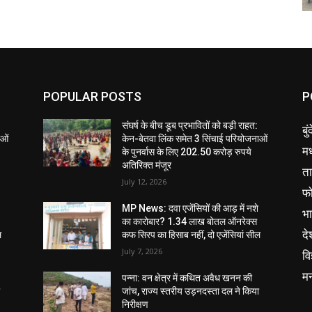
POPULAR POSTS
P
संघर्ष के बीच डूब प्रभावितों को बड़ी राहत:
बु
ाओं
केन-बेतवा लिंक समेत 3 सिंचाई परियोजनाओं
मध
के पुनर्वास के लिए 202.50 करोड़ रुपये
अतिरिक्त मंजूर
ता
July 12, 2026
फ
MP News: दवा एजेंसियों की आड़ में नशे
भ
का कारोबार? 1.34 लाख बोतल ऑनरेक्स
दे
ल
कफ सिरप का हिसाब नहीं, दो एजेंसियां सील
July 7, 2026
वि
म
पन्ना: वन क्षेत्र में कथित अवैध खनन की
ा
जांच, राज्य स्तरीय उड़नदस्ता दल ने किया
निरीक्षण