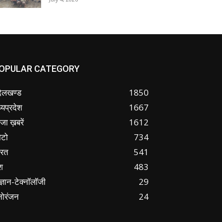
OPULAR CATEGORY
ंदेलखण्ड
1850
्यप्रदेश
1667
जा ख़बरें
1612
ोटो
734
ारत
541
श
483
ज्ञान-टेक्नॉलॉजी
29
नोरंजन
24