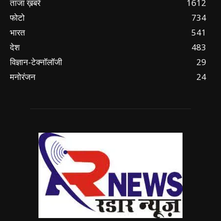
ताजा ख़बरें
1612
फोटो
734
भारत
541
देश
483
विज्ञान-टेक्नॉलॉजी
29
मनोरंजन
24