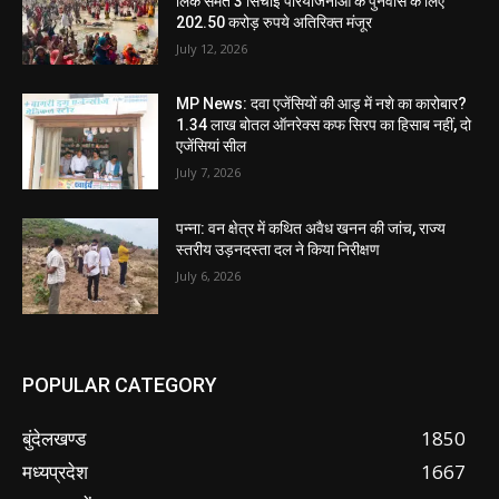
लिंक समेत 3 सिंचाई परियोजनाओं के पुनर्वास के लिए
202.50 करोड़ रुपये अतिरिक्त मंजूर
July 12, 2026
MP News: दवा एजेंसियों की आड़ में नशे का कारोबार?
1.34 लाख बोतल ऑनरेक्स कफ सिरप का हिसाब नहीं, दो
एजेंसियां सील
July 7, 2026
पन्ना: वन क्षेत्र में कथित अवैध खनन की जांच, राज्य
स्तरीय उड़नदस्ता दल ने किया निरीक्षण
July 6, 2026
POPULAR CATEGORY
बुंदेलखण्ड
1850
मध्यप्रदेश
1667