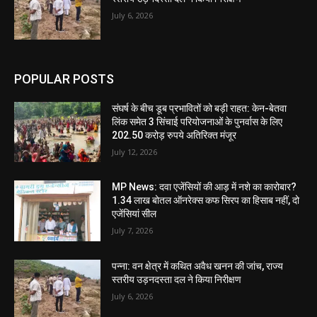
July 6, 2026
POPULAR POSTS
संघर्ष के बीच डूब प्रभावितों को बड़ी राहत: केन-बेतवा
लिंक समेत 3 सिंचाई परियोजनाओं के पुनर्वास के लिए
202.50 करोड़ रुपये अतिरिक्त मंजूर
July 12, 2026
MP News: दवा एजेंसियों की आड़ में नशे का कारोबार?
1.34 लाख बोतल ऑनरेक्स कफ सिरप का हिसाब नहीं, दो
एजेंसियां सील
July 7, 2026
पन्ना: वन क्षेत्र में कथित अवैध खनन की जांच, राज्य
स्तरीय उड़नदस्ता दल ने किया निरीक्षण
July 6, 2026