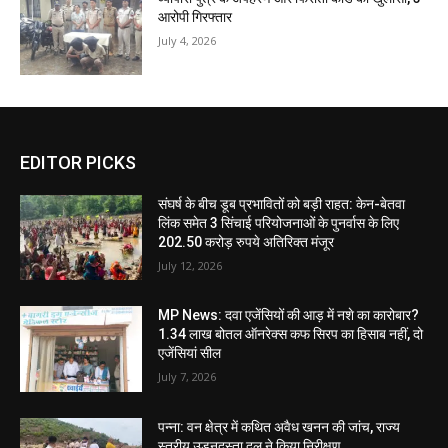
आरोपी गिरफ्तार
July 4, 2026
EDITOR PICKS
संघर्ष के बीच डूब प्रभावितों को बड़ी राहत: केन-बेतवा
लिंक समेत 3 सिंचाई परियोजनाओं के पुनर्वास के लिए
202.50 करोड़ रुपये अतिरिक्त मंजूर
July 12, 2026
MP News: दवा एजेंसियों की आड़ में नशे का कारोबार?
1.34 लाख बोतल ऑनरेक्स कफ सिरप का हिसाब नहीं, दो
एजेंसियां सील
July 7, 2026
पन्ना: वन क्षेत्र में कथित अवैध खनन की जांच, राज्य
स्तरीय उड़नदस्ता दल ने किया निरीक्षण