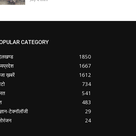
OPULAR CATEGORY
ंदेलखण्ड
1850
्यप्रदेश
1667
जा ख़बरें
1612
ोटो
734
ारत
541
श
483
ज्ञान-टेक्नॉलॉजी
29
नोरंजन
24