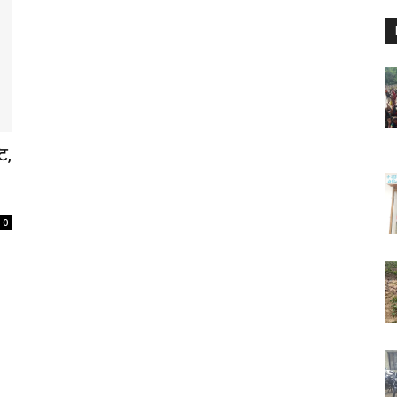
टि,
0