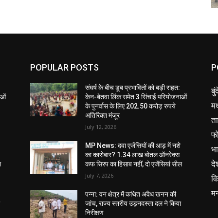
POPULAR POSTS
P
संघर्ष के बीच डूब प्रभावितों को बड़ी राहत:
बु
ाओं
केन-बेतवा लिंक समेत 3 सिंचाई परियोजनाओं
मध
के पुनर्वास के लिए 202.50 करोड़ रुपये
अतिरिक्त मंजूर
ता
July 12, 2026
फ
MP News: दवा एजेंसियों की आड़ में नशे
भ
का कारोबार? 1.34 लाख बोतल ऑनरेक्स
दे
ल
कफ सिरप का हिसाब नहीं, दो एजेंसियां सील
July 7, 2026
वि
म
पन्ना: वन क्षेत्र में कथित अवैध खनन की
ा
जांच, राज्य स्तरीय उड़नदस्ता दल ने किया
निरीक्षण