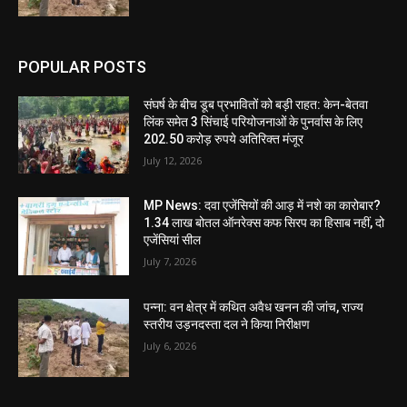
POPULAR POSTS
संघर्ष के बीच डूब प्रभावितों को बड़ी राहत: केन-बेतवा
लिंक समेत 3 सिंचाई परियोजनाओं के पुनर्वास के लिए
202.50 करोड़ रुपये अतिरिक्त मंजूर
July 12, 2026
MP News: दवा एजेंसियों की आड़ में नशे का कारोबार?
1.34 लाख बोतल ऑनरेक्स कफ सिरप का हिसाब नहीं, दो
एजेंसियां सील
July 7, 2026
पन्ना: वन क्षेत्र में कथित अवैध खनन की जांच, राज्य
स्तरीय उड़नदस्ता दल ने किया निरीक्षण
July 6, 2026