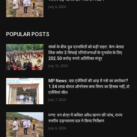
July 6, 2026
POPULAR POSTS
संघर्ष के बीच डूब प्रभावितों को बड़ी राहत: केन-बेतवा
लिंक समेत 3 सिंचाई परियोजनाओं के पुनर्वास के लिए
202.50 करोड़ रुपये अतिरिक्त मंजूर
July 12, 2026
MP News: दवा एजेंसियों की आड़ में नशे का कारोबार?
1.34 लाख बोतल ऑनरेक्स कफ सिरप का हिसाब नहीं, दो
एजेंसियां सील
July 7, 2026
पन्ना: वन क्षेत्र में कथित अवैध खनन की जांच, राज्य
स्तरीय उड़नदस्ता दल ने किया निरीक्षण
July 6, 2026