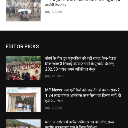
आरोपी गिरफ्तार
July 4, 2026
EDITOR PICKS
संघर्ष के बीच डूब प्रभावितों को बड़ी राहत: केन-बेतवा
लिंक समेत 3 सिंचाई परियोजनाओं के पुनर्वास के लिए
202.50 करोड़ रुपये अतिरिक्त मंजूर
July 12, 2026
MP News: दवा एजेंसियों की आड़ में नशे का कारोबार?
1.34 लाख बोतल ऑनरेक्स कफ सिरप का हिसाब नहीं, दो
एजेंसियां सील
July 7, 2026
पन्ना: वन क्षेत्र में कथित अवैध खनन की जांच, राज्य
स्तरीय उड़नदस्ता दल ने किया निरीक्षण