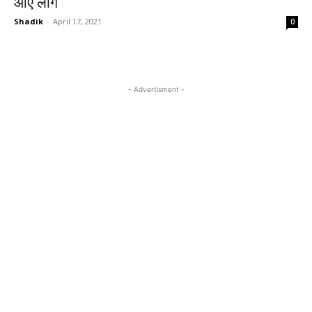
आए लोग
Shadik
-
April 17, 2021
0
- Advertisment -