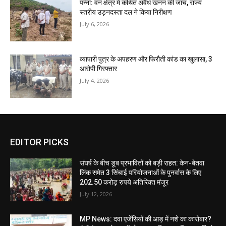
पन्ना: वन क्षेत्र में कथित अवैध खनन की जांच, राज्य
स्तरीय उड़नदस्ता दल ने किया निरीक्षण
July 6, 2026
व्यापारी पुत्र के अपहरण और फिरौती कांड का खुलासा, 3
आरोपी गिरफ्तार
July 4, 2026
EDITOR PICKS
संघर्ष के बीच डूब प्रभावितों को बड़ी राहत: केन-बेतवा
लिंक समेत 3 सिंचाई परियोजनाओं के पुनर्वास के लिए
202.50 करोड़ रुपये अतिरिक्त मंजूर
July 12, 2026
MP News: दवा एजेंसियों की आड़ में नशे का कारोबार?