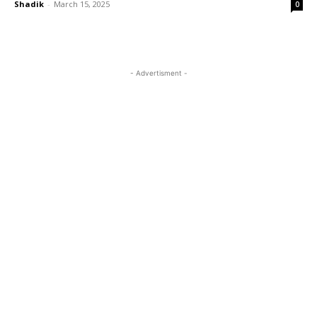
Shadik
-
March 15, 2025
0
- Advertisment -