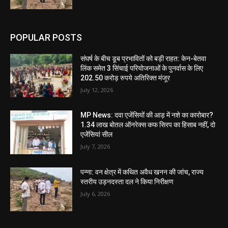
POPULAR POSTS
संघर्ष के बीच डूब प्रभावितों को बड़ी राहत: केन-बेतवा
लिंक समेत 3 सिंचाई परियोजनाओं के पुनर्वास के लिए
202.50 करोड़ रुपये अतिरिक्त मंजूर
July 12, 2026
MP News: दवा एजेंसियों की आड़ में नशे का कारोबार?
1.34 लाख बोतल ऑनरेक्स कफ सिरप का हिसाब नहीं, दो
एजेंसियां सील
July 7, 2026
पन्ना: वन क्षेत्र में कथित अवैध खनन की जांच, राज्य
स्तरीय उड़नदस्ता दल ने किया निरीक्षण
July 6, 2026