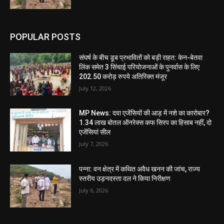
POPULAR POSTS
संघर्ष के बीच डूब प्रभावितों को बड़ी राहत: केन-बेतवा
लिंक समेत 3 सिंचाई परियोजनाओं के पुनर्वास के लिए
202.50 करोड़ रुपये अतिरिक्त मंजूर
July 12, 2026
MP News: दवा एजेंसियों की आड़ में नशे का कारोबार?
1.34 लाख बोतल ऑनरेक्स कफ सिरप का हिसाब नहीं, दो
एजेंसियां सील
July 7, 2026
पन्ना: वन क्षेत्र में कथित अवैध खनन की जांच, राज्य
स्तरीय उड़नदस्ता दल ने किया निरीक्षण
July 6, 2026