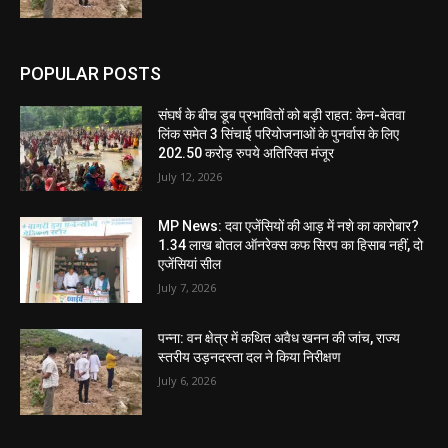
POPULAR POSTS
संघर्ष के बीच डूब प्रभावितों को बड़ी राहत: केन-बेतवा
लिंक समेत 3 सिंचाई परियोजनाओं के पुनर्वास के लिए
202.50 करोड़ रुपये अतिरिक्त मंजूर
July 12, 2026
MP News: दवा एजेंसियों की आड़ में नशे का कारोबार?
1.34 लाख बोतल ऑनरेक्स कफ सिरप का हिसाब नहीं, दो
एजेंसियां सील
July 7, 2026
पन्ना: वन क्षेत्र में कथित अवैध खनन की जांच, राज्य
स्तरीय उड़नदस्ता दल ने किया निरीक्षण
July 6, 2026