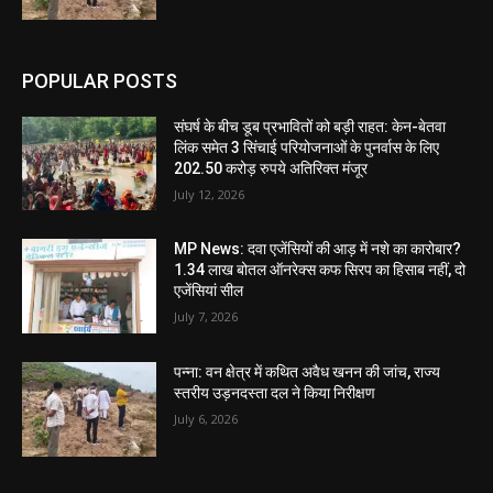
POPULAR POSTS
संघर्ष के बीच डूब प्रभावितों को बड़ी राहत: केन-बेतवा
लिंक समेत 3 सिंचाई परियोजनाओं के पुनर्वास के लिए
202.50 करोड़ रुपये अतिरिक्त मंजूर
July 12, 2026
MP News: दवा एजेंसियों की आड़ में नशे का कारोबार?
1.34 लाख बोतल ऑनरेक्स कफ सिरप का हिसाब नहीं, दो
एजेंसियां सील
July 7, 2026
पन्ना: वन क्षेत्र में कथित अवैध खनन की जांच, राज्य
स्तरीय उड़नदस्ता दल ने किया निरीक्षण
July 6, 2026