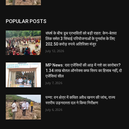
POPULAR POSTS
संघर्ष के बीच डूब प्रभावितों को बड़ी राहत: केन-बेतवा
लिंक समेत 3 सिंचाई परियोजनाओं के पुनर्वास के लिए
202.50 करोड़ रुपये अतिरिक्त मंजूर
July 12, 2026
MP News: दवा एजेंसियों की आड़ में नशे का कारोबार?
1.34 लाख बोतल ऑनरेक्स कफ सिरप का हिसाब नहीं, दो
एजेंसियां सील
July 7, 2026
पन्ना: वन क्षेत्र में कथित अवैध खनन की जांच, राज्य
स्तरीय उड़नदस्ता दल ने किया निरीक्षण
July 6, 2026