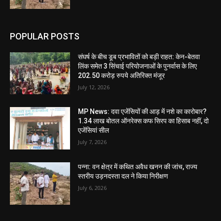
POPULAR POSTS
संघर्ष के बीच डूब प्रभावितों को बड़ी राहत: केन-बेतवा
लिंक समेत 3 सिंचाई परियोजनाओं के पुनर्वास के लिए
202.50 करोड़ रुपये अतिरिक्त मंजूर
July 12, 2026
MP News: दवा एजेंसियों की आड़ में नशे का कारोबार?
1.34 लाख बोतल ऑनरेक्स कफ सिरप का हिसाब नहीं, दो
एजेंसियां सील
July 7, 2026
पन्ना: वन क्षेत्र में कथित अवैध खनन की जांच, राज्य
स्तरीय उड़नदस्ता दल ने किया निरीक्षण
July 6, 2026