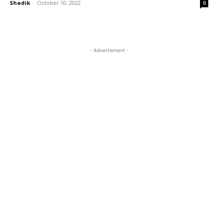
Shadik
-
October 10, 2022
0
- Advertisment -