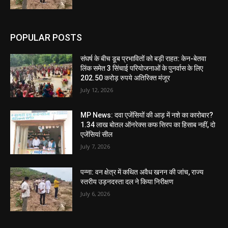
POPULAR POSTS
संघर्ष के बीच डूब प्रभावितों को बड़ी राहत: केन-बेतवा
लिंक समेत 3 सिंचाई परियोजनाओं के पुनर्वास के लिए
202.50 करोड़ रुपये अतिरिक्त मंजूर
July 12, 2026
MP News: दवा एजेंसियों की आड़ में नशे का कारोबार?
1.34 लाख बोतल ऑनरेक्स कफ सिरप का हिसाब नहीं, दो
एजेंसियां सील
July 7, 2026
पन्ना: वन क्षेत्र में कथित अवैध खनन की जांच, राज्य
स्तरीय उड़नदस्ता दल ने किया निरीक्षण
July 6, 2026