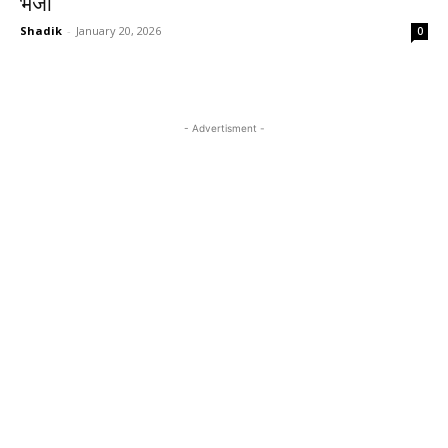
भेजा
Shadik
-
January 20, 2026
0
- Advertisment -