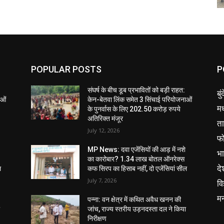
POPULAR POSTS
P
संघर्ष के बीच डूब प्रभावितों को बड़ी राहत:
बु
ाओं
केन-बेतवा लिंक समेत 3 सिंचाई परियोजनाओं
मध
के पुनर्वास के लिए 202.50 करोड़ रुपये
अतिरिक्त मंजूर
ता
July 12, 2026
फ
MP News: दवा एजेंसियों की आड़ में नशे
भ
का कारोबार? 1.34 लाख बोतल ऑनरेक्स
दे
ल
कफ सिरप का हिसाब नहीं, दो एजेंसियां सील
July 7, 2026
वि
म
पन्ना: वन क्षेत्र में कथित अवैध खनन की
ा
जांच, राज्य स्तरीय उड़नदस्ता दल ने किया
निरीक्षण