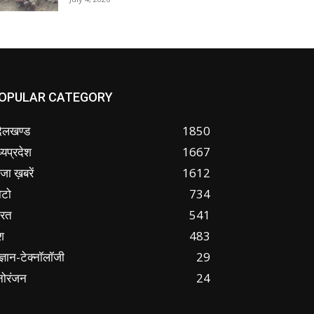
OPULAR CATEGORY
ंदेलखण्ड
1850
्यप्रदेश
1667
जा ख़बरें
1612
ोटो
734
ारत
541
श
483
ज्ञान-टेक्नॉलॉजी
29
नोरंजन
24